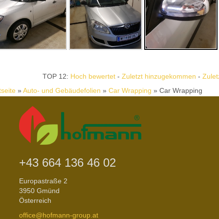
TOP 12:
Hoch bewertet
-
Zuletzt hinzugekommen
-
Zulet
tseite
»
Auto- und Gebäudefolien
»
Car Wrapping
» Car Wrapping
+43 664 136 46 02
Europastraße 2
3950 Gmünd
Österreich
office@hofmann-group.at