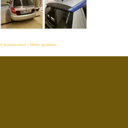
zt kommentiert
-
Meist gesehen