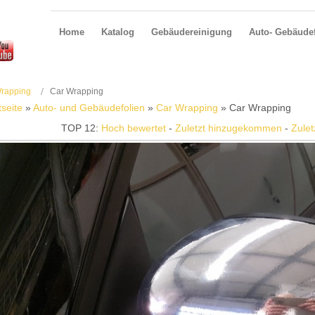
Home
Katalog
Gebäudereinigung
Auto- Gebäudef
rapping
Car Wrapping
tseite
»
Auto- und Gebäudefolien
»
Car Wrapping
» Car Wrapping
TOP 12:
Hoch bewertet
-
Zuletzt hinzugekommen
-
Zulet