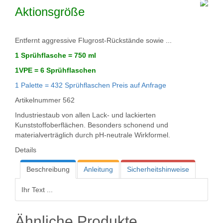
u
Aktionsgröße
n
g
:
Entfernt aggressive Flugrost-Rückstände sowie ...
5
1 Sprühflasche = 750 ml
1VPE = 6 Sprühflaschen
/
1 Palette = 432 Sprühflaschen Preis auf Anfrage
5
Artikelnummer
562
Industriestaub von allen Lack- und lackierten
Kunststoffoberflächen. Besonders schonend und
materialverträglich durch pH-neutrale Wirkformel.
Details
Beschreibung
Anleitung
Sicherheitshinweise
Ihr Text ...
Ähnliche Produkte