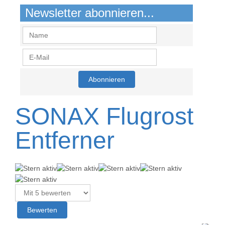
Newsletter abonnieren...
SONAX Flugrost
Entferner
B
e
w
Bitte
e
bewerten
r
t