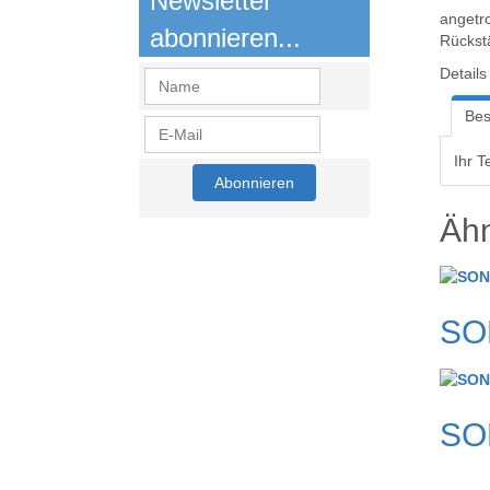
Newsletter
5
angetr
abonnieren...
Rückst
Details
Bes
Ihr Te
Ähn
SON
SON