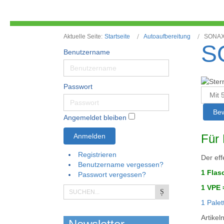
Aktuelle Seite:
Startseite
Autoaufbereitung
SONAX 
S
Benutzername
B
Passwort
e
Bitte
w
bewert
e
Angemeldet bleiben
r
t
Anmelden
Für 
u
n
Registrieren
Der eff
g
Benutzername vergessen?
:
1 Flas
Passwort vergessen?
1 VPE 
5
1 Palet
/
Artike