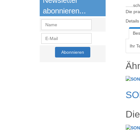
Newsletter
......s
abonnieren...
Die pr
Details
Bes
Ihr Te
Ähn
SON
Die