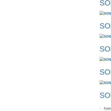
SO
SON
SO
SO
SO
Kate