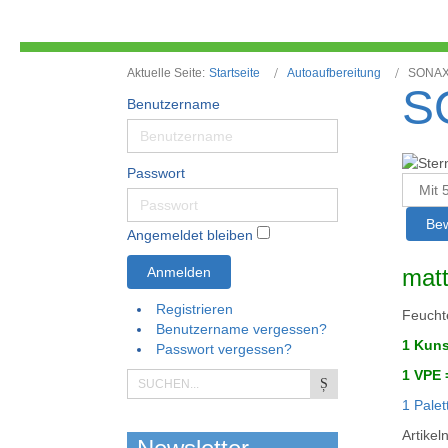
Aktuelle Seite:
Startseite
Autoaufbereitung
SONAX 
S
Benutzername
Passwort
Bitte
bewert
Angemeldet bleiben
Anmelden
matt
Registrieren
Feuchte
Benutzername vergessen?
1 Kuns
Passwort vergessen?
1 VPE 
1 Palet
Artike