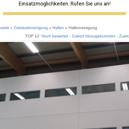
Einsatzmöglichkeiten. Rufen Sie uns an!
tseite
»
Gebäudereinigung
»
Hallen
» Hallenreinigung
TOP 12:
Hoch bewertet
-
Zuletzt hinzugekommen
-
Zulet