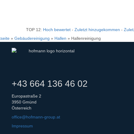
TOP 12:
Hoch bewertet
-
Zuletzt hinzugekommen
-
Zulet
tseite
»
Gebäudereinigung
»
Hallen
» Hallenreinigung
+43 664 136 46 02
Europastraße 2
3950 Gmünd
Österreich
office@hofmann-group.at
Impressum