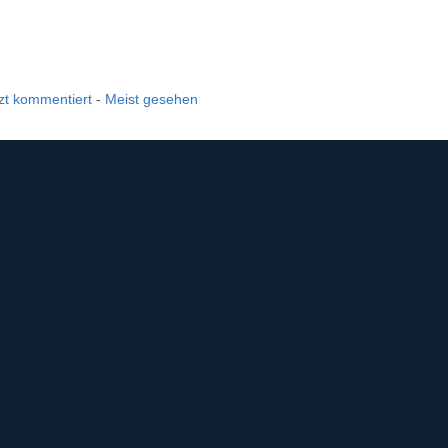
zt kommentiert
-
Meist gesehen