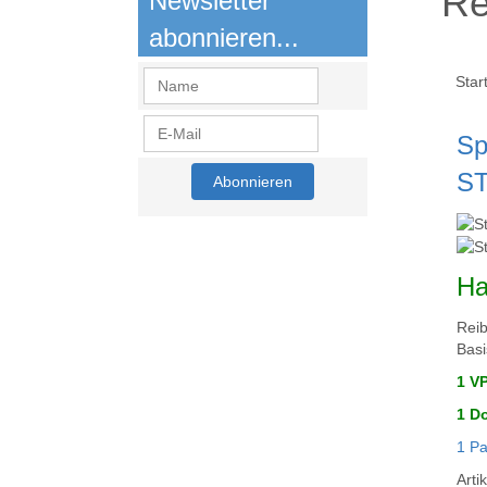
Re
Newsletter
abonnieren...
Star
Sp
ST
Ha
Reib
Basi
1 V
1 D
1 Pa
Art