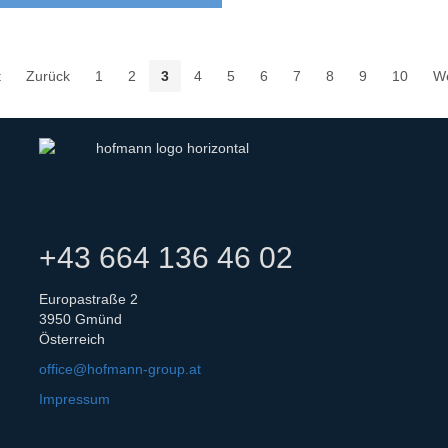
t
Zurück
1
2
3
4
5
6
7
8
9
10
We
+43 664 136 46 02
Europastraße 2
3950 Gmünd
Österreich
office@hofmann-group.at
Impressum