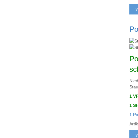
W
Po
Po
sc
Nied
Stau
1 V
1 S
1 Pa
Art
W