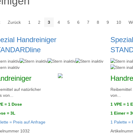
inigen
t
Zurück
1
2
3
4
5
6
7
8
9
10
We
ezial Handreiniger
Spezial
ANDARDline
STAND
ndreiniger
Handre
emittel auf natürlicher
Reibemittel 
s von...
von...
PE =
1 Dose
1 VPE =
1 E
ose = 3L
1 Eimer = 
lette = Preis auf Anfrage
1 Palette = 
ikelnummer
1032
Artikelnum