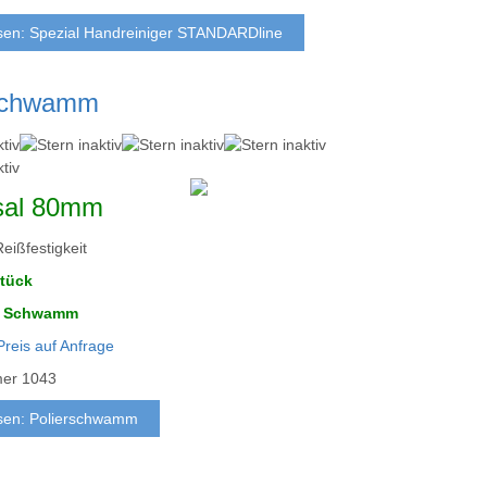
sen: Spezial Handreiniger STANDARDline
rschwamm
sal 80mm
eißfestigkeit
Stück
 1 Schwamm
Preis auf Anfrage
mer
1043
sen: Polierschwamm