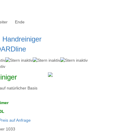
iter
Ende
 Handreiniger
ARDline
iniger
auf natürlicher Basis
imer
30L
Preis auf Anfrage
mer
1033