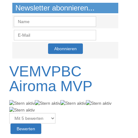
Newsletter abonnieren...
VEMVPBC
Airoma MVP
B
e
w
Bitte
e
bewerten
r
t