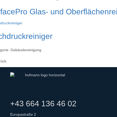
facePro Glas- und Oberflächenre
hdruckreiniger
gorie:
Gebäudereinigung
rück
+43 664 136 46 02
Europastraße 2