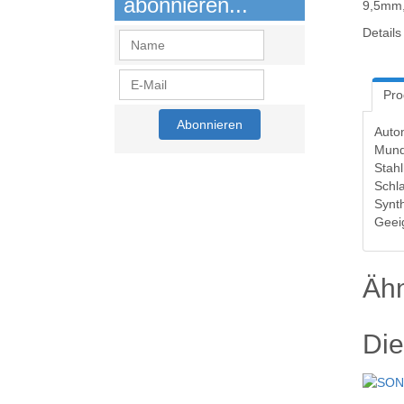
abonnieren...
9,5mm,
Details
Pro
Auto
Mund
Stahl
Schla
Synt
Geeig
Ähn
Die