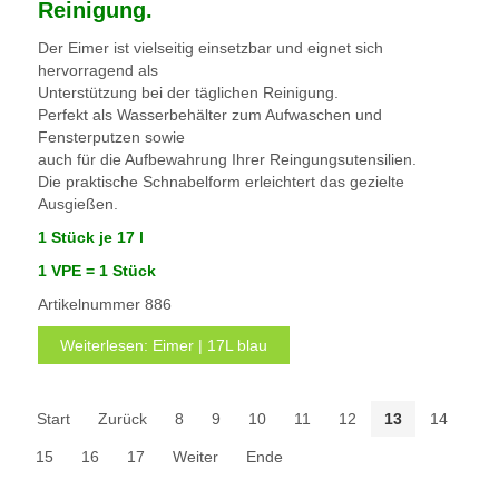
Reinigung.
Der Eimer ist vielseitig einsetzbar und eignet sich
hervorragend als
Unterstützung bei der täglichen Reinigung.
Perfekt als Wasserbehälter zum Aufwaschen und
Fensterputzen sowie
auch für die Aufbewahrung Ihrer Reingungsutensilien.
Die praktische Schnabelform erleichtert das gezielte
Ausgießen.
1 Stück je 17 l
1 VPE = 1 Stück
Artikelnummer
886
Weiterlesen: Eimer | 17L blau
Start
Zurück
8
9
10
11
12
13
14
15
16
17
Weiter
Ende