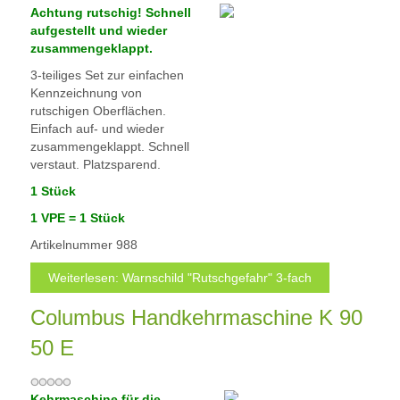
Achtung rutschig! Schnell
aufgestellt und wieder
zusammengeklappt.
3-teiliges Set zur einfachen
Kennzeichnung von
rutschigen Oberflächen.
Einfach auf- und wieder
zusammengeklappt. Schnell
verstaut. Platzsparend.
1 Stück
1 VPE =
1 Stück
Artikelnummer
988
Weiterlesen: Warnschild "Rutschgefahr" 3-fach
Columbus Handkehrmaschine K 90
50 E
Kehrmaschine für die