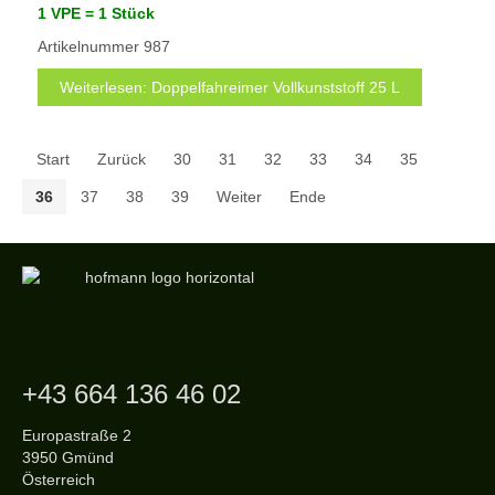
1 VPE =
1 Stück
Artikelnummer
987
Weiterlesen: Doppelfahreimer Vollkunststoff 25 L
Start
Zurück
30
31
32
33
34
35
36
37
38
39
Weiter
Ende
+43 664 136 46 02
Europastraße 2
3950 Gmünd
Österreich