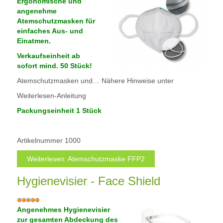
e
Ergonomische und
w
angenehme
e
Atemschutzmasken für
r
einfaches Aus- und
t
Einatmen.
u
Verkaufseinheit ab
n
sofort mind. 50 Stück!
g
:
Atemschutzmasken und… Nähere Hinweise unter
Weiterlesen-Anleitung
5
Packungseinheit 1 Stück
/
5
Artikelnummer
1000
Weiterlesen: Atemschutzmaske FFP2
Hygienevisier - Face Shield
B
e
Angenehmes Hygienevisier
w
zur gesamten Abdeckung des