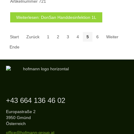
g
Artikelnummer
721
:
Weiterlesen: DonSan Handdesinfektion 1L
5
/
Start
Zurück
1
2
3
4
5
6
Weiter
5
Ende
+43 664 136 46 02
Europastraße 2
3950 Gmünd
Österreich
office@hofmann-group.at