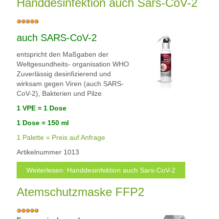
Handdesinfektion auch Sars-CoV-2
B
e
auch SARS-CoV-2
w
e
entspricht den Maßgaben der
r
Weltgesundheits- organisation WHO
t
Zuverlässig desinfizierend und
u
wirksam gegen Viren (auch SARS-
n
CoV-2), Bakterien und Pilze
g
1 VPE =
1 Dose
:
1 Dose = 150 ml
5
1 Palette = Preis auf Anfrage
/
Artikelnummer
1013
5
Weiterlesen: Handdesinfektion auch Sars-CoV-2
Atemschutzmaske FFP2
B