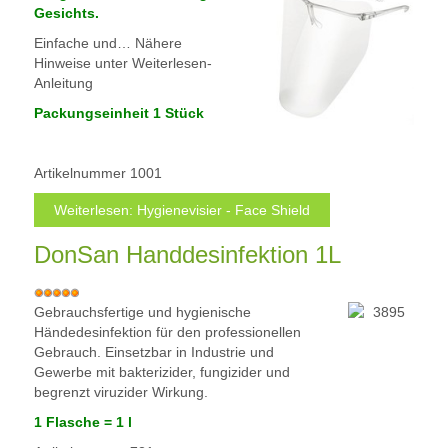
e
Gesichts.
r
Einfache und… Nähere
t
Hinweise unter Weiterlesen-
u
Anleitung
n
g
Packungseinheit 1 Stück
:
5
Artikelnummer
1001
Weiterlesen: Hygienevisier - Face Shield
/
DonSan Handdesinfektion 1L
5
B
e
Gebrauchsfertige und hygienische
w
Händedesinfektion für den professionellen
e
Gebrauch. Einsetzbar in Industrie und
r
Gewerbe mit bakterizider, fungizider und
t
begrenzt viruzider Wirkung.
u
1 Flasche = 1 l
n