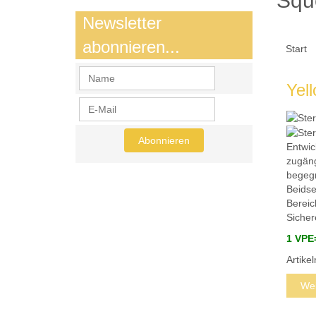
Squ
Newsletter
abonnieren...
Start
Yel
Entwic
zugäng
begeg
Beidse
Bereic
Sicher
1 VPE
Artik
Wei