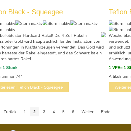
lon Black - Squeegee
Teflon
beliebtester Hardcard-Rakel!
Die 4-Zoll-Rakel in
Weiche blau
z oder Gold wird hauptsächlich für die Installation von
verwendet.
rtönungen in Kraftfahrzeugen verwendet.
Das Gold wird
und schützt 
s härteste der Rakel eingestuft, und das Schwarz ist ein
erhältlich,
res hartes Rakel.
Anwendung b
= 1 Stück
1 VPE= 1 S
elnummer
744
Artikelnum
terlesen: Teflon Black - Squeegee
Weiterle
Zurück
1
2
3
4
5
6
Weiter
Ende