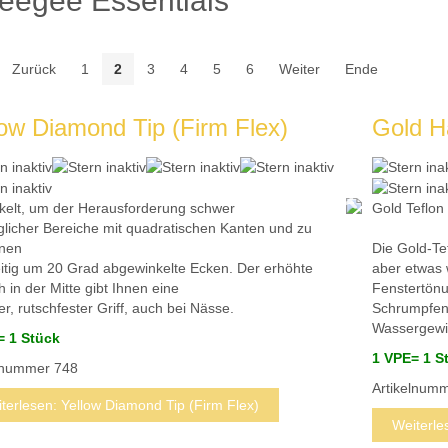
eegee Essentials
Zurück
1
2
3
4
5
6
Weiter
Ende
low Diamond Tip (Firm Flex)
Gold H
kelt, um der Herausforderung schwer
Gold Teflon
licher Bereiche mit quadratischen Kanten und zu
nen
Die Gold-Tef
itig um 20 Grad abgewinkelte Ecken.
Der erhöhte
aber etwas 
h in der Mitte gibt Ihnen eine
Fenstertönu
er, rutschfester Griff, auch bei Nässe.
Schrumpfen
Wassergewi
= 1 Stück
1 VPE= 1 S
elnummer
748
Artikelnum
terlesen: Yellow Diamond Tip (Firm Flex)
Weiterle