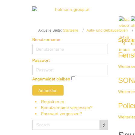
Aktuelle Seite:
Startseite
Auto- und Gebäudefolien
Benutzername
Spezie
Fenst
Passwort
Weiterles
SONA
Angemeldet bleiben
Anmelden
Weiterles
Registrieren
Poli
Benutzername vergessen?
Passwort vergessen?
Weiterles