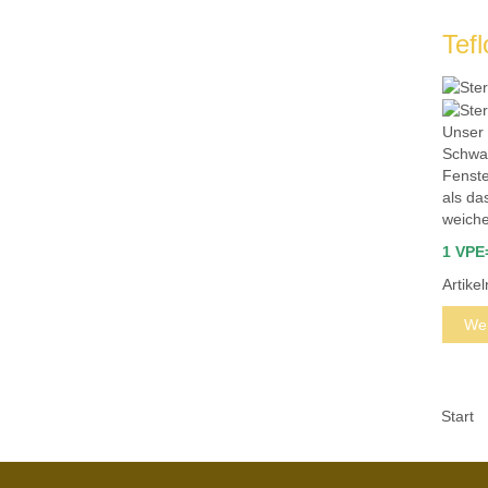
Tef
Unser 
Schwar
Fenste
als da
weiche
1 VPE
Artik
Wei
Start