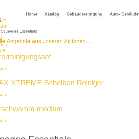
Home
Katalog
Gebäudereinigung
Auto- Gebäudef
Squeegee Essentials
lle Angebote aus unseren Aktionen...
erreinigungsset
en ...
X XTREME Scheiben Reiniger
en ...
erschwamm medium
en ...