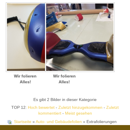
Wir folieren
Wir folieren
Alles!
Alles!
Es gibt 2 Bilder in dieser Kategorie
TOP 12:
Hoch bewertet
-
Zuletzt hinzugekommen
-
Zuletzt
kommentiert
-
Meist gesehen
Startseite
»
Auto- und Gebäudefolien
» Extrafolierungen